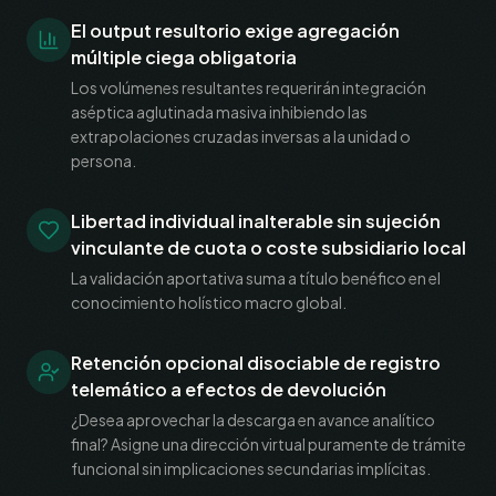
El output resultorio exige agregación
múltiple ciega obligatoria
Los volúmenes resultantes requerirán integración
aséptica aglutinada masiva inhibiendo las
extrapolaciones cruzadas inversas a la unidad o
persona.
Libertad individual inalterable sin sujeción
vinculante de cuota o coste subsidiario local
La validación aportativa suma a título benéfico en el
conocimiento holístico macro global.
Retención opcional disociable de registro
telemático a efectos de devolución
¿Desea aprovechar la descarga en avance analítico
final? Asigne una dirección virtual puramente de trámite
funcional sin implicaciones secundarias implícitas.