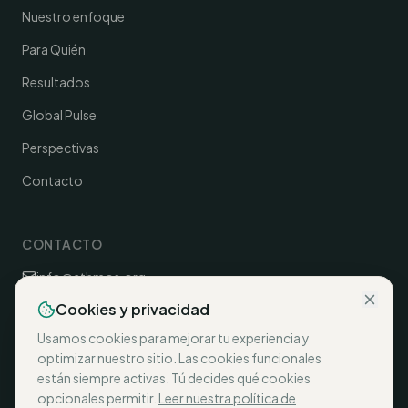
Nuestro enfoque
Para Quién
Resultados
Global Pulse
Perspectivas
Contacto
CONTACTO
info@athmos.org
+32 2 883 74 96
Cookies y privacidad
Doornveld 163.01.02, 1731 Zellik, België
Usamos cookies para mejorar tu experiencia y
optimizar nuestro sitio. Las cookies funcionales
están siempre activas. Tú decides qué cookies
opcionales permitir.
Leer nuestra política de